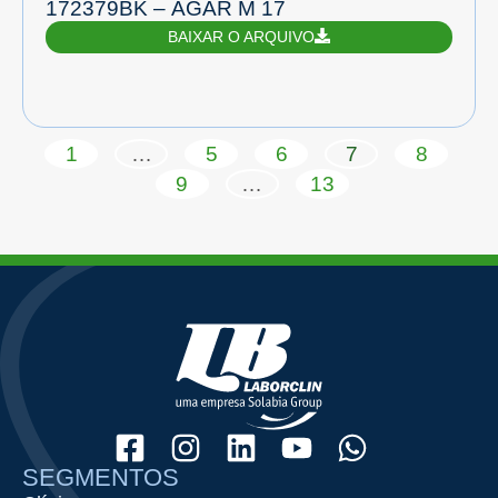
172379BK – ÁGAR M 17
BAIXAR O ARQUIVO
1
…
5
6
7
8
9
…
13
SEGMENTOS