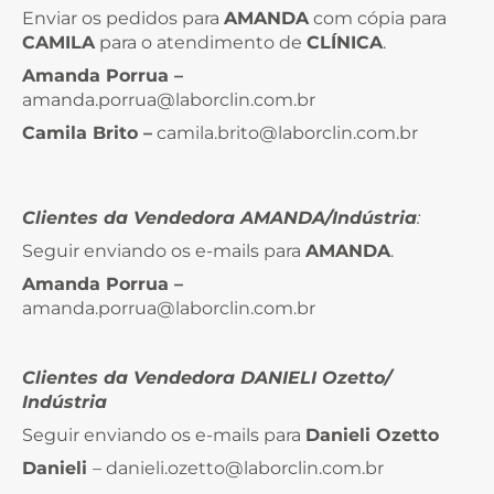
Enviar os pedidos para
AMANDA
com cópia para
CAMILA
para o atendimento de
CLÍNICA
.
Amanda Porrua –
amanda.porrua@laborclin.com.br
Camila Brito –
camila.brito@laborclin.com.br
Client
es da Vendedora AMANDA/Indústria
:
Seguir enviando os e-mails para
AMANDA
.
Amanda Porrua –
amanda.porrua@laborclin.com.br
Clientes da Vendedora DANIELI Ozetto/
Indústria
Seguir enviando os e-mails para
Danieli Ozetto
Danieli
– danieli.ozetto@laborclin.com.br