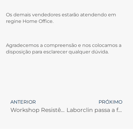
Os demais vendedores estarão atendendo em
regine Home Office.
Agradecemos a compreensão e nos colocamos a
disposição para esclarecer qualquer dúvida.
ANTERIOR
PRÓXIMO
Workshop Resistência Microbiana – São Paulo no dia 21/03 e em Curitiba no dia 24/03.
Laborclin passa a fazer parte do grupo francês Solabia