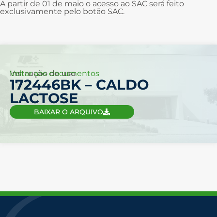
A partir de 01 de maio o acesso ao SAC será feito
exclusivamente pelo botão SAC.
Voltar aos documentos
Instrução de uso
172446BK – CALDO
LACTOSE
BAIXAR O ARQUIVO