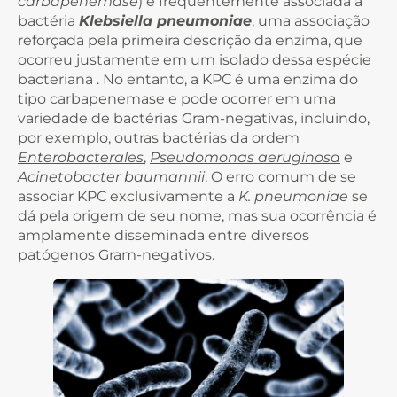
carbapenemase
) é frequentemente associada à
bactéria
Klebsiella pneumoniae
, uma associação
reforçada pela primeira descrição da enzima, que
ocorreu justamente em um isolado dessa espécie
bacteriana . No entanto, a KPC é uma enzima do
tipo carbapenemase e pode ocorrer em uma
variedade de bactérias Gram-negativas, incluindo,
por exemplo, outras bactérias da ordem
Enterobacterales
,
Pseudomonas aeruginosa
e
Acinetobacter baumannii
. O erro comum de se
associar KPC exclusivamente a
K. pneumoniae
se
dá pela origem de seu nome, mas sua ocorrência é
amplamente disseminada entre diversos
patógenos Gram-negativos.