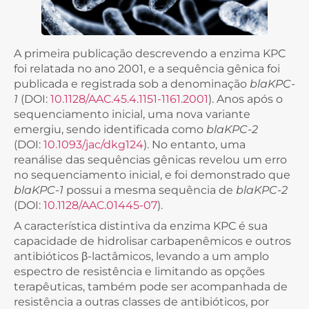
A primeira publicação descrevendo a enzima KPC
foi relatada no ano 2001, e a sequência gênica foi
publicada e registrada sob a denominação
blaKPC-
1
(DOI:
10.1128/AAC.45.4.1151-1161.2001
). Anos após o
sequenciamento inicial, uma nova variante
emergiu, sendo identificada como
blaKPC-2
(DOI:
10.1093/jac/dkg124
). No entanto, uma
reanálise das sequências gênicas revelou um erro
no sequenciamento inicial, e foi demonstrado que
blaKPC-1
possui a mesma sequência de
blaKPC-2
(DOI:
10.1128/AAC.01445-07
).
A característica distintiva da enzima KPC é sua
capacidade de hidrolisar carbapenêmicos e outros
antibióticos β-lactâmicos, levando a um amplo
espectro de resistência e limitando as opções
terapêuticas, também pode ser acompanhada de
resistência a outras classes de antibióticos, por