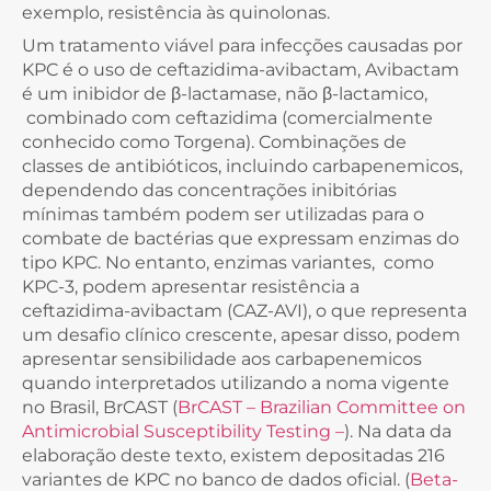
exemplo, resistência às quinolonas.
Um tratamento viável para infecções causadas por
KPC é o uso de ceftazidima-avibactam, Avibactam
é um inibidor de β-lactamase, não β-lactamico,
combinado com ceftazidima (comercialmente
conhecido como Torgena). Combinações de
classes de antibióticos, incluindo carbapenemicos,
dependendo das concentrações inibitórias
mínimas também podem ser utilizadas para o
combate de bactérias que expressam enzimas do
tipo KPC. No entanto, enzimas variantes, como
KPC-3, podem apresentar resistência a
ceftazidima-avibactam (CAZ-AVI), o que representa
um desafio clínico crescente, apesar disso, podem
apresentar sensibilidade aos carbapenemicos
quando interpretados utilizando a noma vigente
no Brasil, BrCAST (
BrCAST – Brazilian Committee on
Antimicrobial Susceptibility Testing –
). Na data da
elaboração deste texto, existem depositadas 216
variantes de KPC no banco de dados oficial. (
Beta-