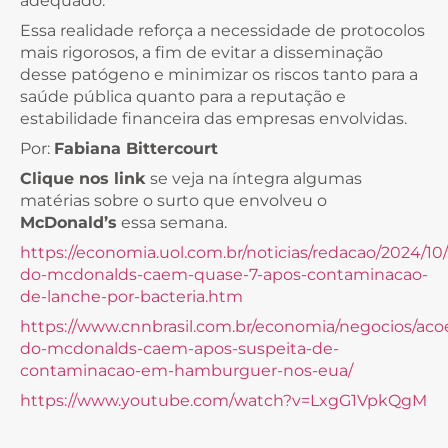
adequado.
Essa realidade reforça a necessidade de protocolos
mais rigorosos, a fim de evitar a disseminação
desse patógeno e minimizar os riscos tanto para a
saúde pública quanto para a reputação e
estabilidade financeira das empresas envolvidas.
Por:
Fabiana Bittercourt
Clique nos link
se veja na íntegra algumas
matérias sobre o surto que envolveu o
McDonald’s
essa semana.
https://economia.uol.com.br/noticias/redacao/2024/10
do-mcdonalds-caem-quase-7-apos-contaminacao-
de-lanche-por-bacteria.htm
https://www.cnnbrasil.com.br/economia/negocios/aco
do-mcdonalds-caem-apos-suspeita-de-
contaminacao-em-hamburguer-nos-eua/
https://www.youtube.com/watch?v=LxgG1VpkQgM