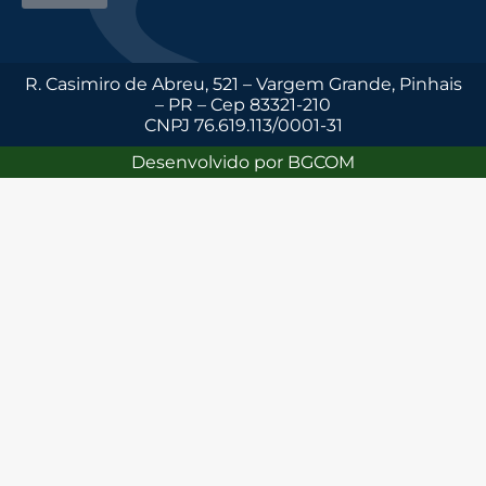
R. Casimiro de Abreu, 521 – Vargem Grande, Pinhais
– PR – Cep 83321-210
CNPJ 76.619.113/0001-31
Desenvolvido por BGCOM