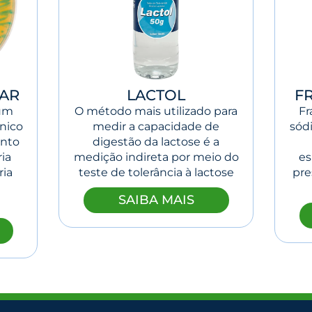
GAR
LACTOL
F
 um
O método mais utilizado para
Fr
nico
medir a capacidade de
sód
ento
digestão da lactose é a
ria
medição indireta por meio do
es
ria
teste de tolerância à lactose
pre
SAIBA MAIS