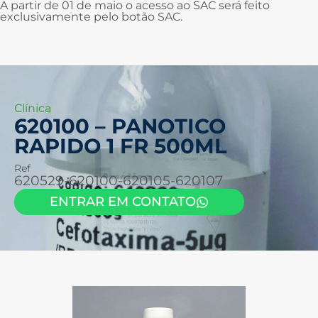
A partir de 01 de maio o acesso ao SAC será feito
exclusivamente pelo botão SAC.
Clínica
620100 – PANOTICO
RAPIDO 1 FR 500ML
Ref
620529-620100-620105-620107
ENTRAR EM CONTATO