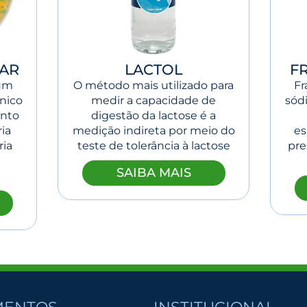
GAR
LACTOL
F
 um
O método mais utilizado para
Fr
nico
medir a capacidade de
sód
ento
digestão da lactose é a
ria
medição indireta por meio do
es
ria
teste de tolerância à lactose
pre
SAIBA MAIS