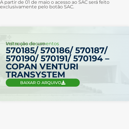
A partir de 01 de maio o acesso ao SAC será feito
exclusivamente pelo botão SAC.
Voltar aos documentos
Instrução de uso
570185/ 570186/ 570187/
570190/ 570191/ 570194 –
COPAN VENTURI
TRANSYSTEM
BAIXAR O ARQUIVO