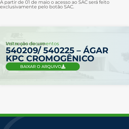
A partir de 01 de maio o acesso ao SAC será feito
exclusivamente pelo botão SAC.
Voltar aos documentos
Instrução de uso
540209/ 540225 – ÁGAR
KPC CROMOGÊNICO
BAIXAR O ARQUIVO