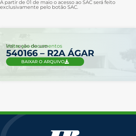
A partir de 01 de maio o acesso ao SAC será feito
exclusivamente pelo botão SAC.
Voltar aos documentos
Instrução de uso
540166 – R2A ÁGAR
BAIXAR O ARQUIVO