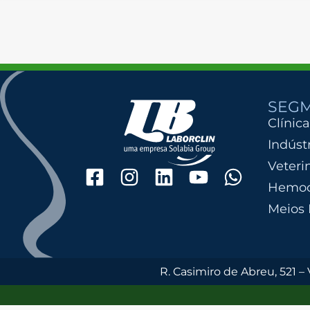
SEG
Clínica
Indúst
Veteri
Hemoc
Meios 
R. Casimiro de Abreu, 521 –