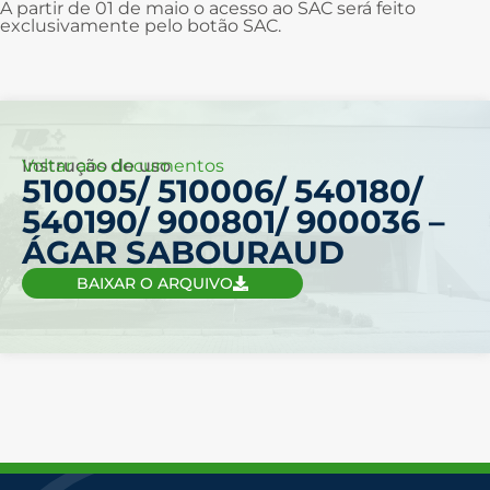
A partir de 01 de maio o acesso ao SAC será feito
exclusivamente pelo botão SAC.
Voltar aos documentos
Instrução de uso
510005/ 510006/ 540180/
540190/ 900801/ 900036 –
ÁGAR SABOURAUD
BAIXAR O ARQUIVO