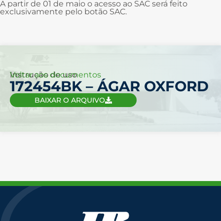
A partir de 01 de maio o acesso ao SAC será feito
exclusivamente pelo botão SAC.
Voltar aos documentos
Instrução de uso
172454BK – ÁGAR OXFORD
BAIXAR O ARQUIVO