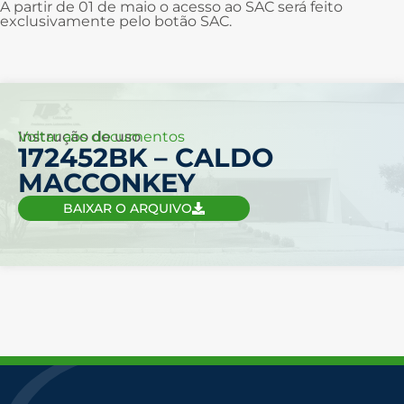
A partir de 01 de maio o acesso ao SAC será feito
exclusivamente pelo botão SAC.
Voltar aos documentos
Instrução de uso
172452BK – CALDO
MACCONKEY
BAIXAR O ARQUIVO