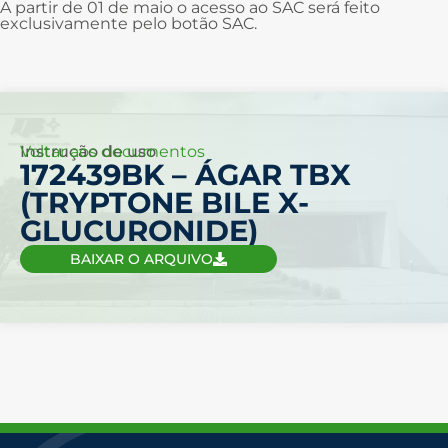
A partir de 01 de maio o acesso ao SAC será feito
exclusivamente pelo botão SAC.
Voltar aos documentos
Instrução de uso
172439BK – ÁGAR TBX
(TRYPTONE BILE X-
GLUCURONIDE)
BAIXAR O ARQUIVO