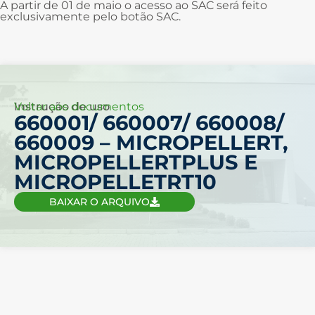
A partir de 01 de maio o acesso ao SAC será feito
exclusivamente pelo botão SAC.
Voltar aos documentos
Instrução de uso
660001/ 660007/ 660008/
660009 – MICROPELLERT,
MICROPELLERTPLUS E
MICROPELLETRT10
BAIXAR O ARQUIVO