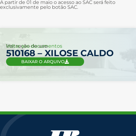
A partir de 01 de maio o acesso ao SAC será feito
exclusivamente pelo botão SAC.
Voltar aos documentos
Instrução de uso
510168 – XILOSE CALDO
BAIXAR O ARQUIVO