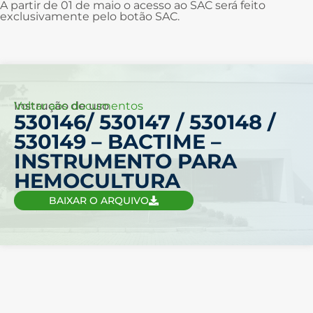
A partir de 01 de maio o acesso ao SAC será feito
exclusivamente pelo botão SAC.
Voltar aos documentos
Instrução de uso
530146/ 530147 / 530148 /
530149 – BACTIME –
INSTRUMENTO PARA
HEMOCULTURA
BAIXAR O ARQUIVO