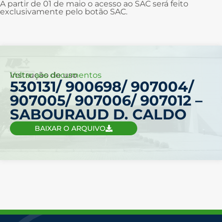
A partir de 01 de maio o acesso ao SAC será feito
exclusivamente pelo botão SAC.
Voltar aos documentos
Instrução de uso
530131/ 900698/ 907004/
907005/ 907006/ 907012 –
SABOURAUD D. CALDO
BAIXAR O ARQUIVO