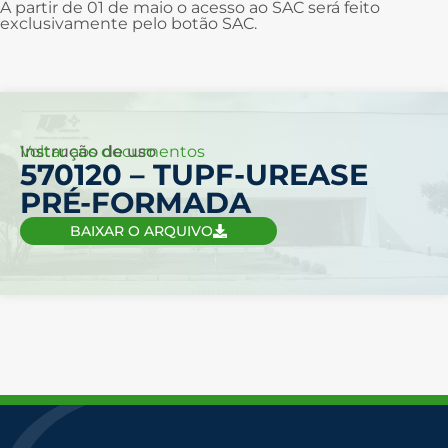
A partir de 01 de maio o acesso ao SAC será feito
exclusivamente pelo botão SAC.
Voltar aos documentos
Instrução de uso
570120 – TUPF-UREASE
PRÉ-FORMADA
BAIXAR O ARQUIVO