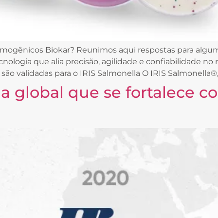
romogênicos Biokar? Reunimos aqui respostas para algu
cnologia que alia precisão, agilidade e confiabilidade n
são validadas para o IRIS Salmonella O IRIS Salmonella®
ia global que se fortalece c